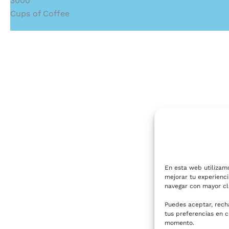
3000
Cups of Coffee
En esta web utilizam
mejorar tu experienci
navegar con mayor cl
Puedes aceptar, rech
tus preferencias en c
momento.