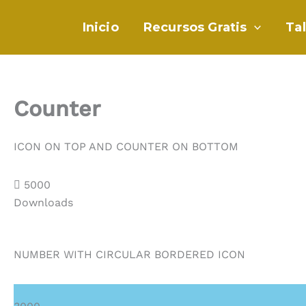
Ir
al
Inicio
Recursos Gratis
Ta
contenido
Counter
ICON ON TOP AND COUNTER ON BOTTOM
5000
Downloads
NUMBER WITH CIRCULAR BORDERED ICON