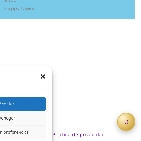
9000
Happy Users
Aceptar
Denegar
♫
 preferencias
Política de privacidad