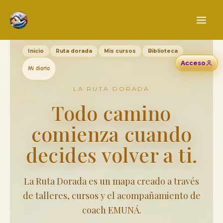
Ir
al
contenido
Inicio
Ruta dorada
Mis cursos
Biblioteca
Acceso
Mi diario
LA RUTA DORADA
Todo camino
comienza cuando
decides volver a ti.
La Ruta Dorada es un mapa creado a través
de talleres, cursos y el acompañamiento de
coach EMUNÁ.