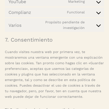
YouTube
Marketing
service
Consent
litespeed
to
Complianz
Functional
service
Consent
youtube
to
Propósito pendiente de
service
Varios
Consent
investigación
complianz
to
service
7. Consentimiento
varios
Cuando visites nuestra web por primera vez, te
mostraremos una ventana emergente con una explicación
sobre las cookies. Tan pronto como hagas clic en «Guardar
preferencias», aceptas que usemos las categorías de
cookies y plugins que has seleccionado en la ventana
emergente, tal y como se describe en esta política de
cookies. Puedes desactivar el uso de cookies a través de
tu navegador, pero, por favor, ten en cuenta que nuestra
web puede dejar de funcionar correctamente.