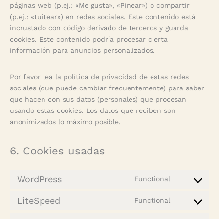
páginas web (p.ej.: «Me gusta», «Pinear») o compartir
(p.ej.: «tuitear») en redes sociales. Este contenido está
incrustado con código derivado de terceros y guarda
cookies. Este contenido podría procesar cierta
información para anuncios personalizados.
Por favor lea la política de privacidad de estas redes
sociales (que puede cambiar frecuentemente) para saber
que hacen con sus datos (personales) que procesan
usando estas cookies. Los datos que reciben son
anonimizados lo máximo posible.
6. Cookies usadas
WordPress
Functional
Consent
to
LiteSpeed
Functional
service
Consent
wordpress
to