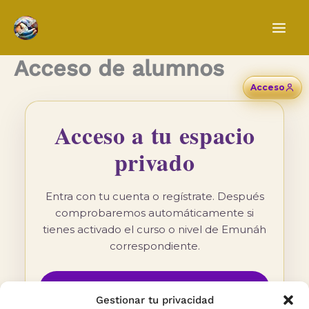
Ir
al
contenido
Acceso de alumnos
Acceso
Acceso a tu espacio
privado
Entra con tu cuenta o regístrate. Después
comprobaremos automáticamente si
tienes activado el curso o nivel de Emunáh
correspondiente.
Ya tengo cuenta · Entrar
Gestionar tu privacidad