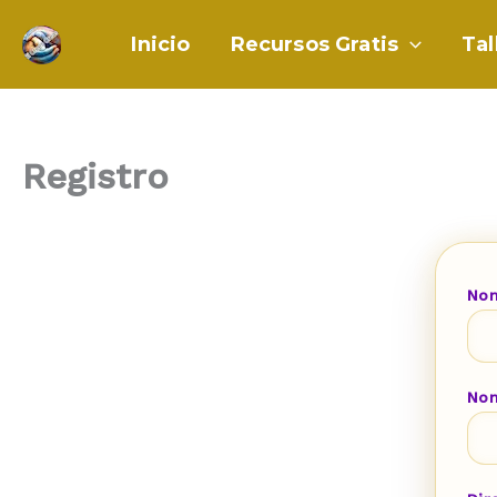
Ir
al
Inicio
Recursos Gratis
Tal
contenido
Registro
Nom
No