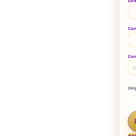
Dir
Con
Con
Onl